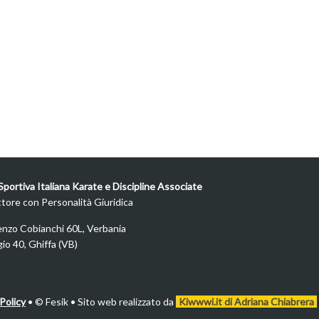
portiva Italiana Karate e Discipline Associate
ttore con Personalità Giuridica
enzo Cobianchi 60L, Verbania
ggio 40, Ghiffa (VB)
Policy
•
© Fesik • Sito web realizzato da
Kiwwwi.it di Adriana Chiabrera