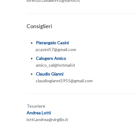
lorenzo.cavallini92@yahoo.it
Consiglieri
Pierangelo Casini
pcasini57@gmail.com
Calogero Amico
amico_cal@hotmail.it
Claudio Gianni
claudiogianni1955@gmail.com
Tesoriere
Andrea Lotti
lotti.andrea@virgilio.it