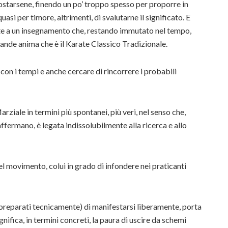
costarsene, finendo un po’ troppo spesso per proporre in
asi per timore, altrimenti, di svalutarne il significato. E
te a un insegnamento che, restando immutato nel tempo,
ande anima che è il Karate Classico Tradizionale.
a con i tempi e anche cercare di rincorrere i probabili
iale in termini più spontanei, più veri, nel senso che,
fermano, è legata indissolubilmente alla ricerca e allo
l movimento, colui in grado di infondere nei praticanti
 preparati tecnicamente) di manifestarsi liberamente, porta
nifica, in termini concreti, la paura di uscire da schemi