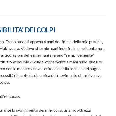
BILITA’ DEI COLPI
o. Erano passati appena 6 anni dall’inizio della mia pratica,
l Makiwuara. Vedevo sì le mie mani indurirsi ma nel contempo
e articolazioni delle mie mani si erano “semplicemente”
ostituzione del Makiwuara, ovviamente a mani nude, quasi di
cco con le mani rovinava l’efficacia della tecnica del pugno,
ecessità di capire la dinamica del movimento che mi veniva
colpo.
l’efficacia.
urante lo svolgimento dei miei corsi, usiamo attrezzi